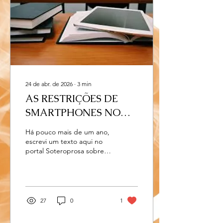
três anos e multa”. A
sentença foi proferida
porque o réu, depois que
a professora de Arte
ministrou conteúdo relativo
à...
24 de abr. de 2026
∙
3
min
AS RESTRIÇÕES DE
SMARTPHONES NO
ENSINO SUPERIOR E
Há pouco mais de um ano,
SUAS CONTRADIÇÕES.
escrevi um texto aqui no
portal Soteroprosa sobre
as contradições existentes
entre a proibição do uso
de smartphones na
educação básica e o fato
deste aparelho mediar a
27
0
1
nossa vida cotidiana.
Enquanto somos