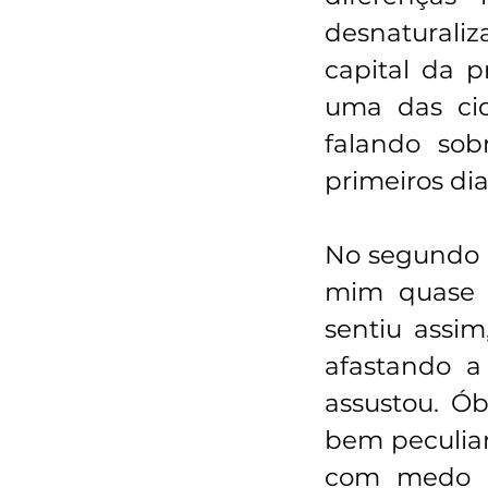
desnaturaliz
capital da p
uma das cid
falando so
primeiros dia
No segundo 
mim quase 
sentiu assim
afastando a 
assustou. Ób
bem peculiar
com medo d