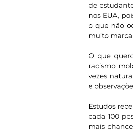
de estudante
nos EUA, pois
o que não oc
muito marca
O que quero
racismo mold
vezes natura
e observaçõe
Estudos rec
cada 100 pes
mais chance