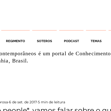
REGIMENTO
SOTEROS
PODCAST
TEMAS
ontemporâneos é um portal de Conhecimento
hia, Brasil.
prosa
6 de set. de 2017
5 min de leitura
 people*, vamos falar sobre o q