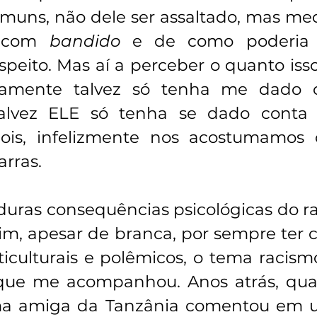
omuns, não dele ser assaltado, mas med
 com 
bandido
 e de como poderia s
peito. Mas aí a perceber o quanto iss
iamente talvez só tenha me dado c
lvez ELE só tenha se dado conta d
is, infelizmente nos acostumamos 
arras.
duras consequências psicológicas do ra
m, apesar de branca, por sempre ter c
iculturais e polêmicos, o tema racismo
ue me acompanhou. Anos atrás, quan
a amiga da Tanzânia comentou em u