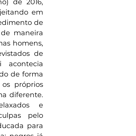
o) de 2016, 
eitando em 
cedimento de 
 de maneira 
mas homens, 
vistados de 
 acontecia 
do de forma 
os próprios 
 diferente. 
laxados e 
ulpas pelo 
ucada para 
; negros já 