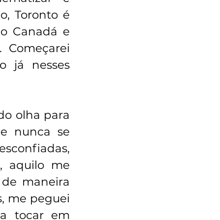
o, Toronto é 
do Canadá e 
 Começarei 
 já nesses 
o olha para 
e nunca se 
sconfiadas, 
, aquilo me 
 de maneira 
s, me peguei 
 tocar em 