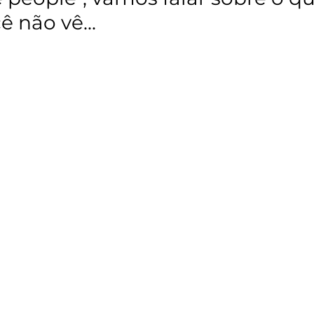
ê não vê...
 de 5 estrelas.