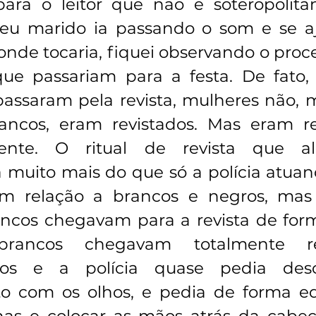
ara o leitor que não é soteropolitan
u marido ia passando o som e se aj
 onde tocaria, fiquei observando o pro
que passariam para a festa. De fato,
passaram pela revista, mulheres não, 
ancos, eram revistados. Mas eram re
ente. O ritual de revista que ali
muito mais do que só a polícia atuan
om relação a brancos e negros, mas 
ncos chegavam para a revista de forma
brancos chegavam totalmente re
dos e a polícia quase pedia desc
o com os olhos, e pedia de forma ed
nas e colocar as mãos atrás da cabeça