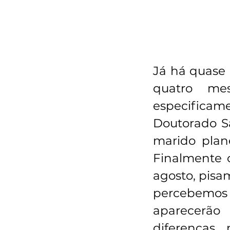
Já há quase 
quatro me
especifica
Doutorado S
marido plane
Finalmente o
agosto, pisa
percebemos d
aparecerão 
diferenças 