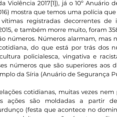
da Violência 2017[1]), já o 10º Anuário 
2016) mostra que temos uma polícia que
vítimas registradas decorrentes de i
 2015, e também morre muito, foram 35
 são números. Números alarmam, mas n
cotidiana, do que está por trás dos n
ltura policialesca, vingativa e racista
ses números que são superiores aos d
mplo da Síria (Anuário de Segurança Pú
elações cotidianas, muitas vezes nem
 ações são moldadas a partir dess
urdunço (festa que acontece no domin