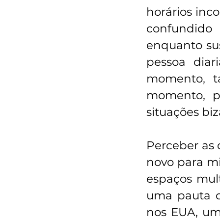
horários inc
confundido
enquanto sus
pessoa diar
momento, ta
momento, po
situações biz
Perceber as 
novo para mi
espaços mult
uma pauta q
nos EUA, um