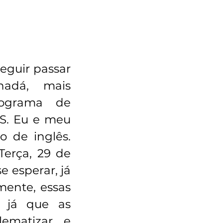
guir passar 
dá, mais 
ograma de 
S. Eu e meu 
 de inglês. 
erça, 29 de 
 esperar, já 
mente, essas 
 já que as 
ematizar e 