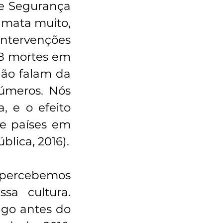
de Segurança 
 mata muito, 
ntervenções 
8 mortes em 
ão falam da 
úmeros. Nós 
, e o efeito 
e países em 
blica, 2016).
 percebemos 
a cultura. 
go antes do 