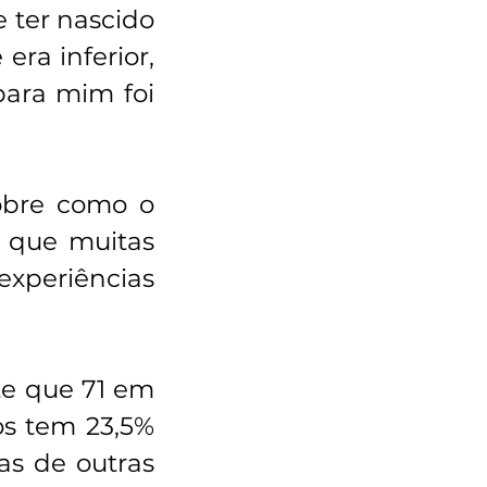
 ter nascido 
ra inferior, 
ara mim foi 
obre como o 
 que muitas 
experiências 
e que 71 em 
s tem 23,5% 
s de outras 