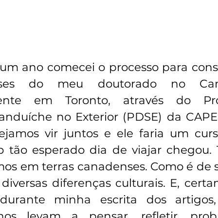
um ano comecei o processo para conse
ses do meu doutorado no Cana
mente em Toronto, através do Pr
anduíche no Exterior (PDSE) da CAPE
jamos vir juntos e ele faria um curso
 tão esperado dia de viajar chegou. T
mos em terras canadenses. Como é de se
iversas diferenças culturais. E, certa
durante minha escrita dos artigos,
nos levam a pensar, refletir, probl