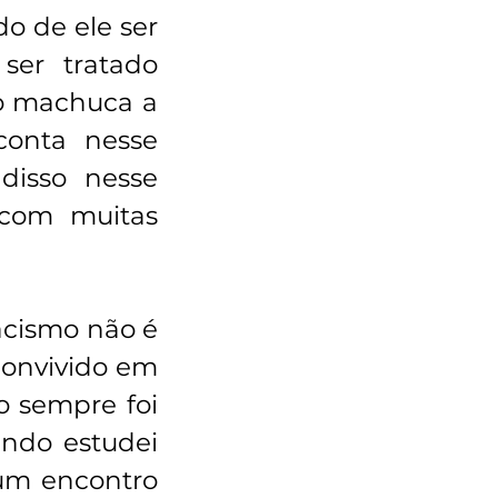
o de ele ser 
er tratado 
o machuca a 
onta nesse 
isso nesse 
com muitas 
cismo não é 
onvivido em 
 sempre foi 
do estudei 
m encontro 