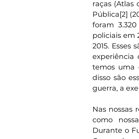
raças (Atlas 
Pública[2] (
foram 3.320 
policiais em
2015. Esses
experiência 
temos uma cu
disso são es
guerra, a exe
Nas nossas r
como nossas
Durante o F