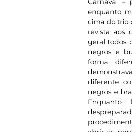
Carnaval – p
enquanto me
cima do trio
revista aos 
geral todos 
negros e br
forma difer
demonstrava 
diferente c
negros e bra
Enquanto 
desprepara
procediment
abrir as per