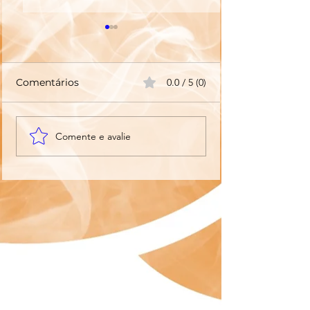
Comentários
0.0 / 5 (0)
“DESCULPE, ESTÁ EM
ADEUS SAUD
Comente e avalie
PAI PRESENTE" Qual o
RESTINGA: O I
papel dos pais na
Ambiental na 
criação dos filhos?
Antigo Centro 
Convenções