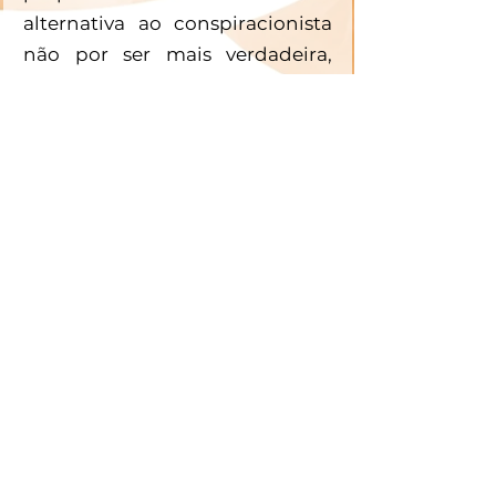
alternativa ao conspiracionista 
não por ser mais verdadeira, 
mas por ser mais cuidadosa, 
mais humilde e mais 
descentrada. Ciência não lida 
com verdades absolutas, com 
grandes sistemas gigantescos 
de ideias, mas com testes, 
revisões de pares, bancas, 
críticas, redefinições e toda uma 
rede complexa de atores 
humanos e não humanos. A 
ciência descentra meu EGO, 
minhas pretensões 
“pragmáticas”, mergulhando a 
mim em um mundo que me 