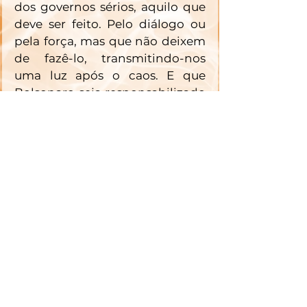
dos governos sérios, aquilo que 
deve ser feito. Pelo diálogo ou 
pela força, mas que não deixem 
de fazê-lo, transmitindo-nos 
uma luz após o caos. E que 
Bolsonaro seja responsabilizado 
pela selvageria de seus súditos 
zumbis, pois isso é essencial a 
esse processo. 
O Brasil ainda pode voltar a ser 
um país com sonhos. Chega 
dessa mistura sufocante de 
burrice, ódio e mentiras. 
Precisamos voltar a respirar, e 
nosso tubo de oxigênio chama-
se justiça. Que o braço da lei não 
alivie seu peso ao baixar sobre os 