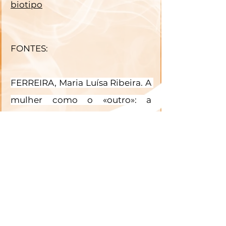
biotipo
FONTES:
FERREIRA, Maria Luísa Ribeira. A 
mulher como o «outro»: a 
filosofia e a identidade 
feminina. 
Filosofia. Revista da 
Faculdade de Letras da 
Universidade do Porto
, v. 24, n. 
1, 2014.
https://www.uol.com.br/universa