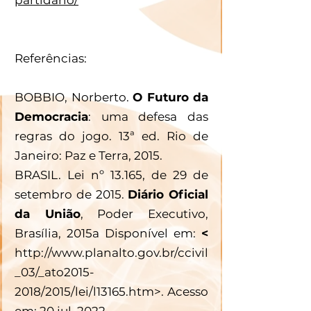
Referências:
BOBBIO, Norberto. 
O Futuro da 
Democracia
: uma defesa das 
regras do jogo. 13ª ed. Rio de 
Janeiro: Paz e Terra, 2015.
BRASIL. Lei nº 13.165, de 29 de 
setembro de 2015. 
Diário Oficial 
da União
, Poder Executivo, 
Brasília, 2015a Disponível em: 
< 
http://www.planalto.gov.br/ccivil
_03/_ato2015-
2018/2015/lei/l13165.htm>. Acesso 
em: 20 jul. 2022.