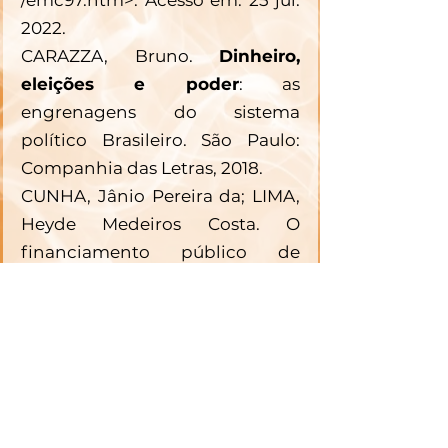
2022.
CARAZZA, Bruno. 
Dinheiro, 
eleições e poder
: as 
engrenagens do sistema 
político Brasileiro. São Paulo: 
Companhia das Letras, 2018.
CUNHA, Jânio Pereira da; LIMA, 
Heyde Medeiros Costa. O 
financiamento público de 
campanhas eleitorais: a 
igualdade de chances e a 
melhoria da qualidade da 
representação política 
democrática. 
Revista Opinião 
Jurídica
, Fortaleza, v. 10, n. 14, p. 
192-210, dez. 2012. 