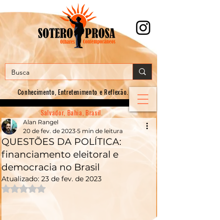
Conhecimento, E
ntretenimento e Reflexão.
Salvador, Bahia, Brasil.
Alan Rangel
20 de fev. de 2023
5 min de leitura
QUESTÕES DA POLÍTICA:
financiamento eleitoral e
democracia no Brasil
Atualizado:
23 de fev. de 2023
Avaliado com NaN de 5 estrelas.