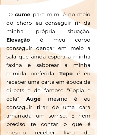
 O 
cume 
para mim, é no meio 
do choro eu conseguir rir da 
minha própria situação. 
Elevação 
é meu corpo 
conseguir dançar em meio a 
sala que ainda espera a minha 
faxina e saborear a minha 
comida preferida. 
Topo 
é eu 
receber uma carta em época de 
directs e do famoso “Copia e 
cola” 
Auge 
mesmo é eu 
conseguir tirar de uma cara 
amarrada um sorriso. E nem 
preciso te contar o que é 
mesmo receber livro de 