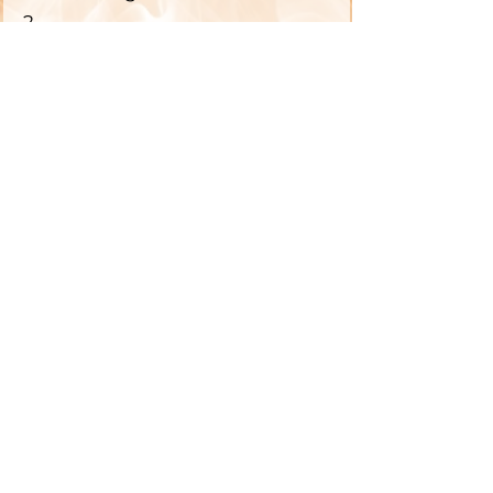
2          
http://www.scielo.br/pdf/%0D/rb
p/v26s1/a02v26s1.pdf
3          
https://www.cartacapital.com.br
/sociedade/consumo-de-alcool-
cresce-no-brasil-e-provoca-
cada-vez-mais-danos/
4          
http://www.funai.gov.br/index.p
hp/comunicacao/noticias/4051-
experiencias-sobre-o-cuidado-
na-abordagem-do-uso-de-
alcool-por-indigenas-sao-
relatadas-em-oficina
5          