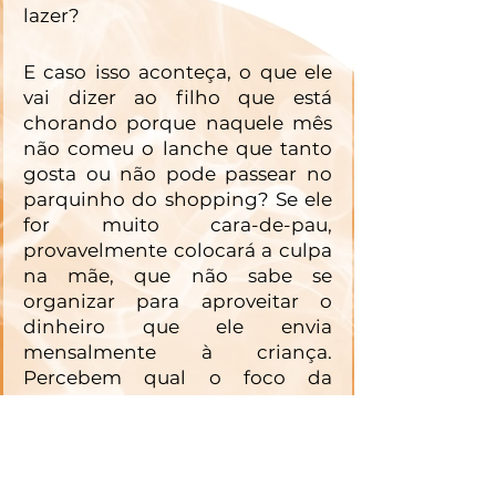
lazer?
E caso isso aconteça, o que ele 
vai dizer ao filho que está 
chorando porque naquele mês 
não comeu o lanche que tanto 
gosta ou não pode passear no 
parquinho do shopping? Se ele 
for muito cara-de-pau, 
provavelmente colocará a culpa 
na mãe, que não sabe se 
organizar para aproveitar o 
dinheiro que ele envia 
mensalmente à criança. 
Percebem qual o foco da 
questão? O problema dos pais 
que “pagam, mas reclamam” 
não é exatamente o 
compromisso financeiro 