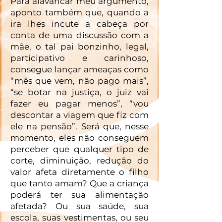
Para alavancar meu argumento, 
aponto também que, quando a 
ira lhes incute a cabeça por 
conta de uma discussão com a 
mãe, o tal pai bonzinho, legal, 
participativo e carinhoso, 
consegue lançar ameaças como 
“mês que vem, não pago mais”, 
“se botar na justiça, o juiz vai 
fazer eu pagar menos”, “vou 
descontar a viagem que fiz com 
ele na pensão”. Será que, nesse 
momento, eles não conseguem 
perceber que qualquer tipo de 
corte, diminuição, redução do 
valor afeta diretamente o filho 
que tanto amam? Que a criança 
poderá ter sua alimentação 
afetada? Ou sua saúde, sua 
escola, suas vestimentas, ou seu 