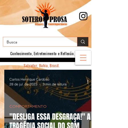
Conhecimento, E
ntretenimento e Reflexão.
Salvador, Bahia, Brasil.
Carlos Henrique Cardoso
28 de jul. de 2023
3 min de leitura
COMPORTAMENTO
"DESLIGA ESSA DESGRAÇA!" A
TRAGÉDIA SOCIAL DO SOM