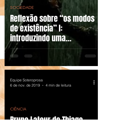
SOCIEDADE
Reflexão sobre “os modos
de existência” I:
introduzindo uma
antropologia dos
modernos
Equipe Soteroprosa
6 de nov. de 2019
4 min de leitura
CIÊNCIA
Bruno Latour de Thiago
Pinho: comentários sobre