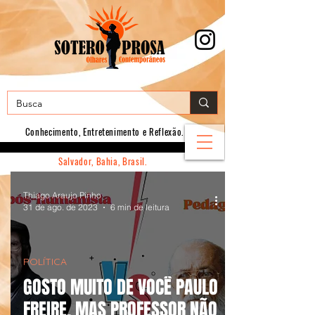
Conhecimento, E
ntretenimento e Reflexão.
Salvador, Bahia, Brasil.
Thiago Araujo Pinho
31 de ago. de 2023
6 min de leitura
POLÍTICA
GOSTO MUITO DE VOCÊ PAULO
FREIRE, MAS PROFESSOR NÃO