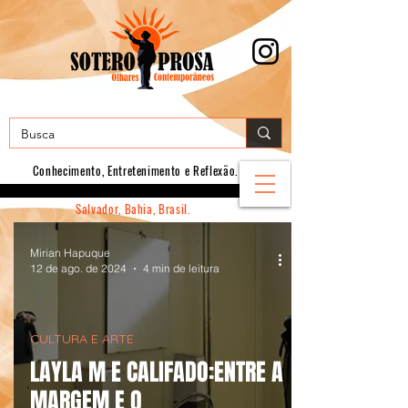
Conhecimento, E
ntretenimento e Reflexão.
Salvador, Bahia, Brasil.
Mirian Hapuque
12 de ago. de 2024
4 min de leitura
CULTURA E ARTE
LAYLA M E CALIFADO:ENTRE A
MARGEM E O