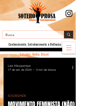
Conhecimento, E
ntretenimento e Reflexão.
Salvador, Bahia, Brasil.
Laís Albuquerque
17 de set. de 2024
3 min de leitura
SOCIEDADE
MOVIMENTO FEMINISTA (NÃO)