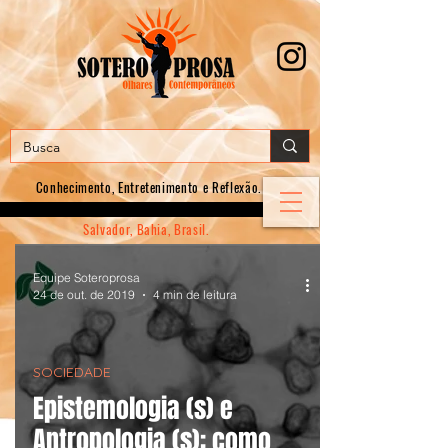
Conhecimento, E
ntretenimento e Reflexão.
Salvador, Bahia, Brasil.
Equipe Soteroprosa
24 de out. de 2019
4 min de leitura
SOCIEDADE
Epistemologia (s) e
Antropologia (s): como