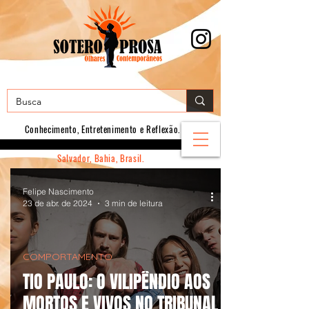
Conhecimento, E
ntretenimento e Reflexão.
Salvador, Bahia, Brasil.
Felipe Nascimento
23 de abr. de 2024
3 min de leitura
COMPORTAMENTO
TIO PAULO: O VILIPÊNDIO AOS
MORTOS E VIVOS NO TRIBUNAL