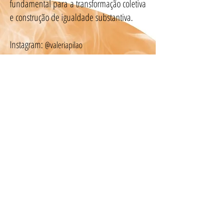
fundamental para a transformação coletiva
e construção de igualdade substantiva.
Instagram:
@valeriapilao
LinkedIn:
www.linkedin.com/in/valeriapilao
Artigos da Colunista
Faça parte da nossa lista de emails e
não perca nenhuma atualização.
Assine Já