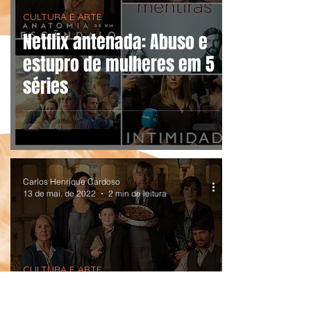
CULTURA E ARTE
Netflix antenada: Abuso e
estupro de mulheres em 5
séries
Carlos Henrique Cardoso
13 de mai. de 2022
2 min de leitura
CULTURA E ARTE
A Sociedade Literária e a