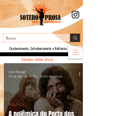
Conhecimento, E
ntretenimento e Reflexão.
Salvador, Bahia, Brasil.
Alan Rangel
23 de dez. de 2019
6 min de leitura
POLÍTICA
A polêmica do Porta dos