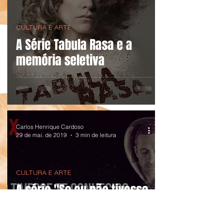
CULTURA E ARTE
A Série Tabula Rasa e a
memória seletiva
Carlos Henrique Cardoso
29 de mai. de 2019
3 min de leitura
CULTURA E ARTE
A série "Se eu não tivesse
te conhecido" e o Universo