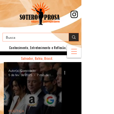
Conhecimento, E
ntretenimento e Reflexão.
Salvador, Bahia, Brasil.
Autor(a) Convidado
5 de fev. de 2025
7 min de leitura
POLÍTICA