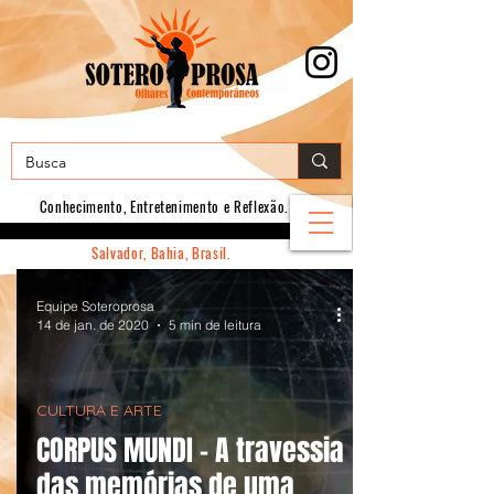
Conhecimento, E
ntretenimento e Reflexão.
Salvador, Bahia, Brasil.
Equipe Soteroprosa
14 de jan. de 2020
5 min de leitura
CULTURA E ARTE
CORPUS MUNDI – A travessia
das memórias de uma