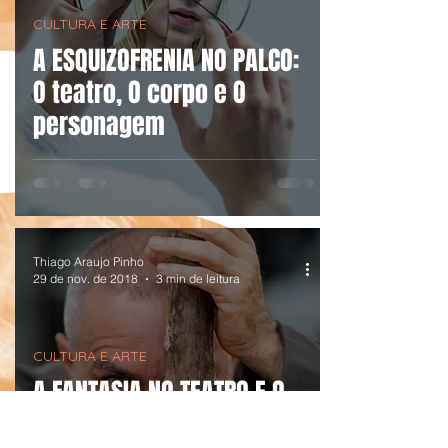
CULTURA E ARTE
A ESQUIZOFRENIA NO PALCO:
O teatro, O corpo e O
personagem
Thiago Araujo Pinho
29 de nov. de 2018
3 min de leitura
CULTURA E ARTE
A FANTASIA NO TEATRO E O
CORPO QUE DERRAMA PELOS