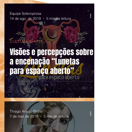
Equipe Soteroprosa
14 de ago. de 2019
5 min de leitura
CULTURA E ARTE
Visões e percepções sobre
a encenação “Lunetas
para espaço aberto”
Thiago Araujo Pinho
7 de mar. de 2019
5 min de leitura