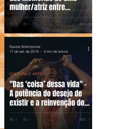
mulher/atriz entre
fronteiras
Equipe Soteroprosa
17 de set. de 2019
4 min de leitura
CULTURA E ARTE
"Das ‘coisa’ dessa vida" –
A potência do desejo de
existir e a reinvenção do
humano.