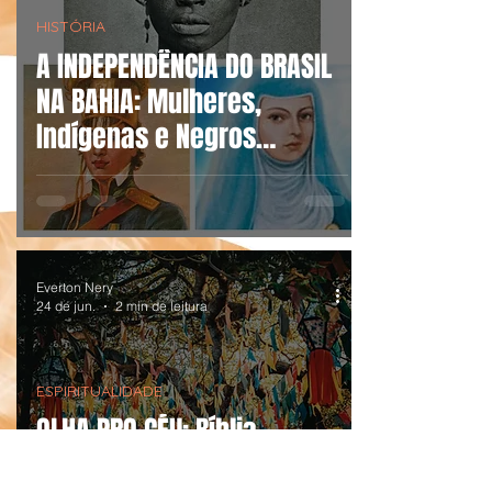
HISTÓRIA
A INDEPENDÊNCIA DO BRASIL
NA BAHIA: Mulheres,
Indígenas e Negros
Lutando Pela Liberdade!
Everton Nery
24 de jun.
2 min de leitura
ESPIRITUALIDADE
OLHA PRO CÉU: Bíblia,
Fogueira e Luiz Gonzaga na