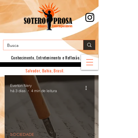
Conhecimento, E
ntretenimento e Reflexão.
Salvador, Bahia, Brasil.
Everton Nery
há 3 dias
4 min de leitura
SOCIEDADE