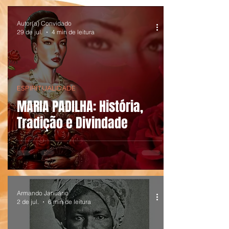
Autor(a) Convidado
29 de jul.
4 min de leitura
ESPIRITUALIDADE
MARIA PADILHA: História,
Tradição e Divindade
Armando Januário
2 de jul.
6 min de leitura